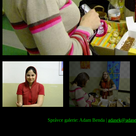
Správce galerie: Adam Benda |
adasek@adase