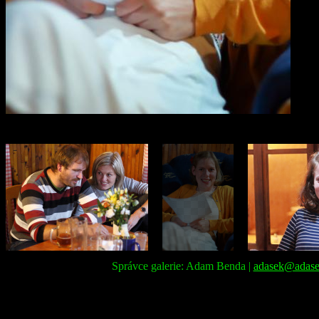
Správce galerie: Adam Benda |
adasek@adase