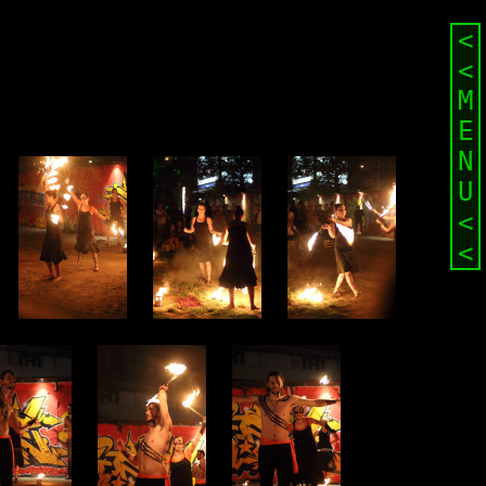
<
<
M
E
N
U
<
<