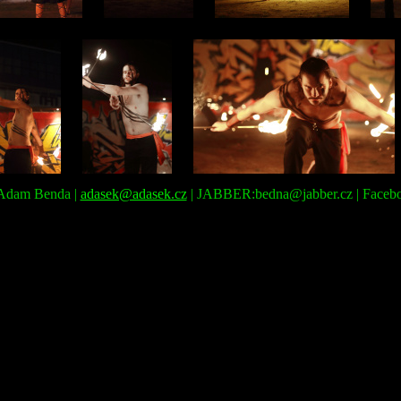
: Adam Benda |
adasek@adasek.cz
| JABBER:bedna@jabber.cz | Faceb