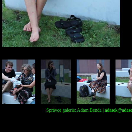
Správce galerie: Adam Benda |
adasek@adase