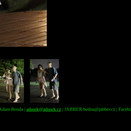
: Adam Benda |
adasek@adasek.cz
| JABBER:bedna@jabber.cz | Faceb