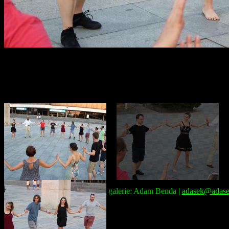
Správce galerie: Adam Benda |
adasek@adase