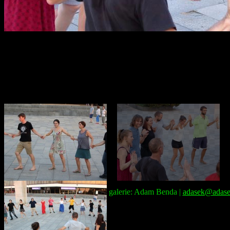
Správce galerie: Adam Benda |
adasek@adase