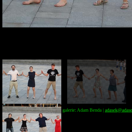
Správce galerie: Adam Benda |
adasek@adase