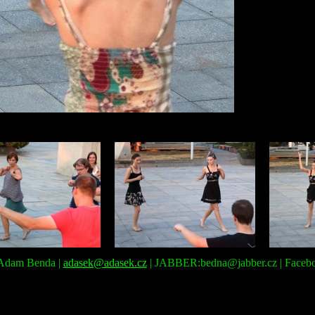
: Adam Benda |
adasek@adasek.cz
| JABBER:bedna@jabber.cz | Faceb