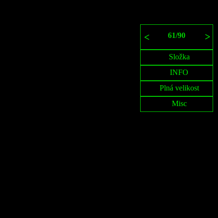
61
/
90
>
<
Složka
INFO
Plná velikost
Misc