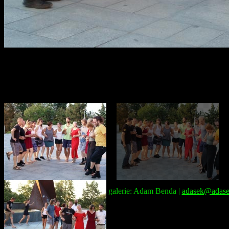
Správce galerie: Adam Benda |
adasek@adase