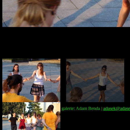
Správce galerie: Adam Benda |
adasek@adase