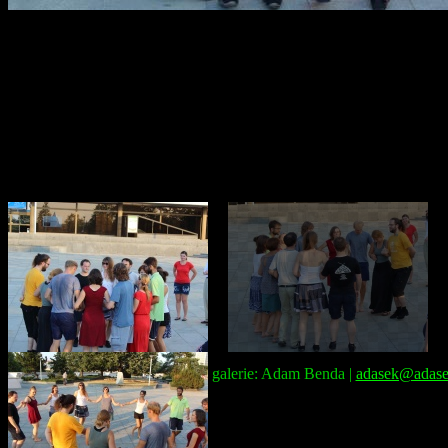
Správce galerie: Adam Benda |
adasek@adase