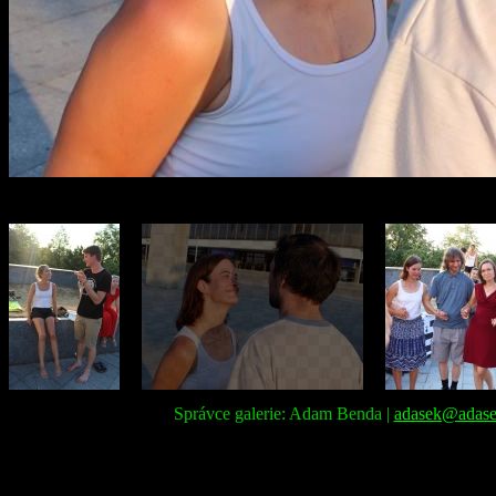
Správce galerie: Adam Benda |
adasek@adase