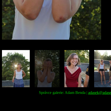
Správce galerie: Adam Benda |
adasek@adase