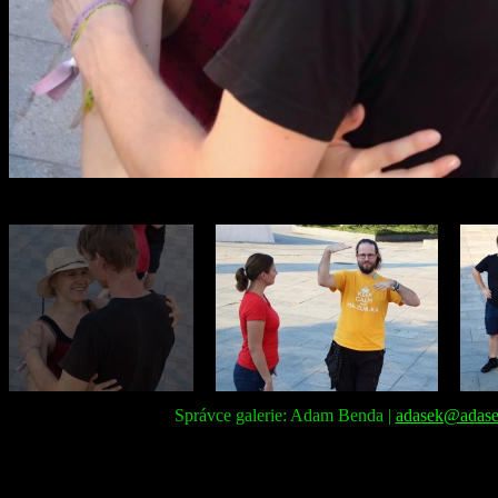
Správce galerie: Adam Benda |
adasek@adase