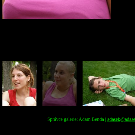
Správce galerie: Adam Benda |
adasek@adase