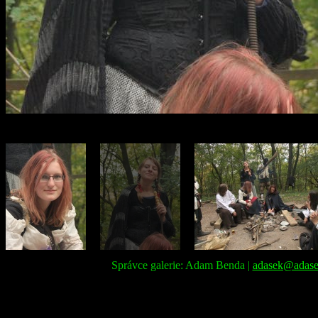
Správce galerie: Adam Benda |
adasek@adase