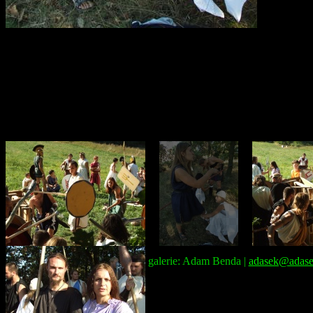
Správce galerie: Adam Benda |
adasek@adase