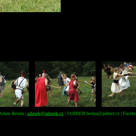
: Adam Benda |
adasek@adasek.cz
| JABBER:bedna@jabber.cz | Faceb