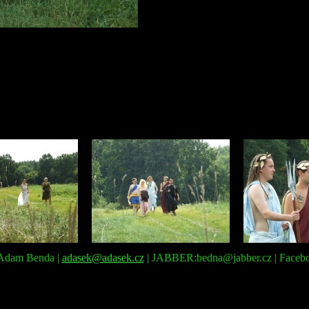
: Adam Benda |
adasek@adasek.cz
| JABBER:bedna@jabber.cz | Faceb