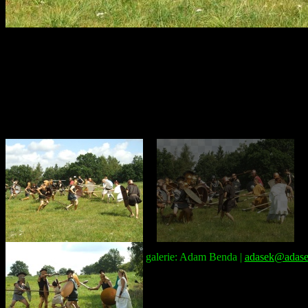
Správce galerie: Adam Benda |
adasek@adase