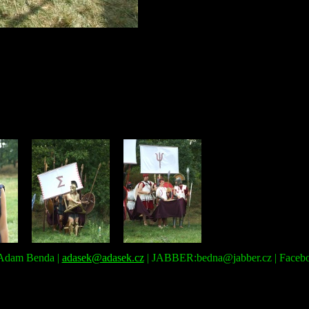
: Adam Benda |
adasek@adasek.cz
| JABBER:bedna@jabber.cz | Faceb