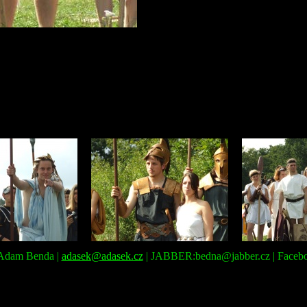
: Adam Benda |
adasek@adasek.cz
| JABBER:bedna@jabber.cz | Faceb