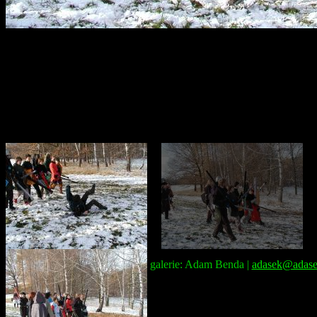
Správce galerie: Adam Benda |
adasek@adase