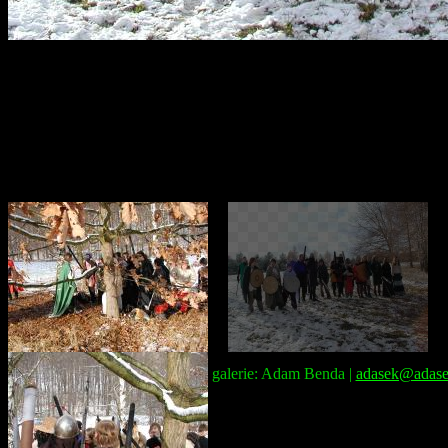
Správce galerie: Adam Benda |
adasek@adase